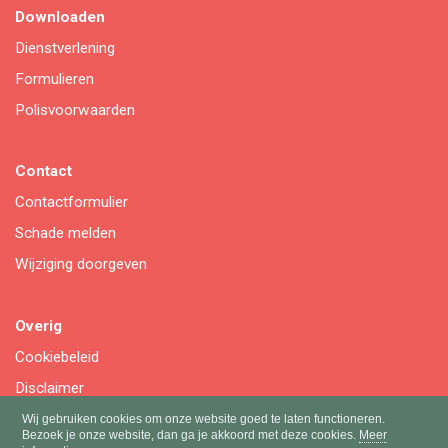
Downloaden
Dienstverlening
Formulieren
Polisvoorwaarden
Contact
Contactformulier
Schade melden
Wijziging doorgeven
Overig
Cookiebeleid
Disclaimer
Privacy
Wij gebruiken cookies om onze website goed te laten functioneren.
Bezoek je onze website, dan ga je akkoord met deze cookies.
Meer